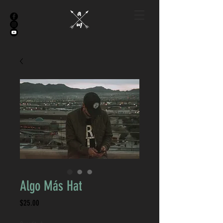
Algo Más Hat
Price
$25.00